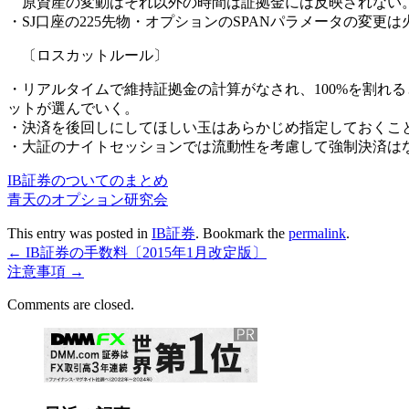
原資産の変動はそれ以外の時間は証拠金には反映されない。
・SJ口座の225先物・オプションのSPANパラメータの変更
〔ロスカットルール〕
・リアルタイムで維持証拠金の計算がなされ、100%を割れ
ットが選んでいく。
・決済を後回しにしてほしい玉はあらかじめ指定しておくことができ
・大証のナイトセッションでは流動性を考慮して強制決済は
IB証券のついてのまとめ
青天のオプション研究会
This entry was posted in
IB証券
. Bookmark the
permalink
.
←
IB証券の手数料〔2015年1月改定版〕
注意事項
→
Comments are closed.