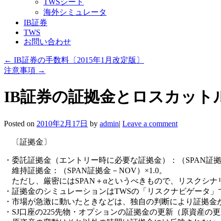
TWSシート
海外シミュレータ
IB証券
TWS
お問い合わせ
←
IB証券の手数料〔2015年1月改定版〕
注意事項
→
IB証券の証拠金とロスカットル
Posted on
2010年2月17日
by
admin
|
Leave a comment
〔証拠金〕
・委託証拠金（エントリー時に必要な証拠金）：（SPAN証拠金－
維持証拠金：（SPAN証拠金－NOV）×1.0。
ただし、厳密にはSPAN＋αというべきもので、リスクシナリ
・証拠金のシミュレーションはTWSの「リスクナビゲータ」
・市場が急激に動いたときなどは、独自の判断により証拠金
・SJ口座の225先物・オプションの証拠金の更新（原資産の更新