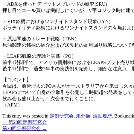
・ADXを使ったデビットスプレッドの研究(SRU)
押し目でコール買いは機能しにくいが、V字ロジック時に建
・VIX銘柄におけるワンナイトスタンド現象(TYN)
ボラティリティ銘柄におけるワンナイトスタンドの有無およ
・原油関連のトレード戦略（TBN）
原油関連の銘柄の紹介および10％超の高利回り戦略について
・LEAPS戦略の理論と実践（PO）
前半1時間半で、アメリカ個別株におけるLEAPSプット売
後半1時間で、過去2年半の実践例を紹介し、細かな注意点、
【コメント】
今回は、前管理人のPOさんがオーストラリアから来日し久々
LEAPSについて自身の全取引を公開し二時間超の発表をして
飲み会も盛り上がり二次会まで行くことに。
（APM）
This entry was posted in
定例研究会
,
未分類
,
活動履歴
. Bookmark
←
第28回定例研究会
第30回定例研究会
→