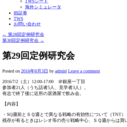
TWSシート
海外シミュレータ
IB証券
TWS
お問い合わせ
←
第28回定例研究会
第30回定例研究会
→
第29回定例研究会
Posted on
2016年8月3日
by
admin
|
Leave a comment
2016/7/2（土）12:00-17:00 ＠銀座一丁目
参加者21人（うち話者5人、見学者3人）。
有志で終了後に近所の居酒屋で飲み会。
【内容】
・SQ週前とＳＱ週とで異なる戦略の有効性について（TNT）
残存が有るときはレシオ等の売り戦略中心、ＳＱ週からは買