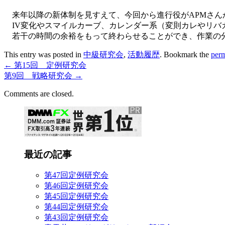
来年以降の新体制を見すえて、今回から進行役がAPMさん
IV変化やスマイルカーブ、カレンダー系（変則カレやリバ
若干の時間の余裕をもって終わらせることができ、作業の分
This entry was posted in
中級研究会
,
活動履歴
. Bookmark the
perm
←
第15回 定例研究会
第9回 戦略研究会
→
Comments are closed.
最近の記事
第47回定例研究会
第46回定例研究会
第45回定例研究会
第44回定例研究会
第43回定例研究会